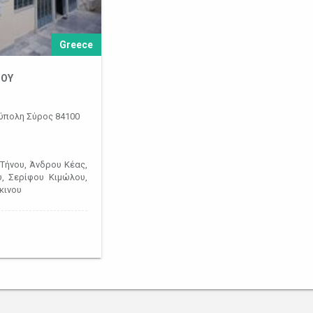
Greece
ΡΟΥ
ύπολη Σύρος 84100
Τήνου, Άνδρου Κέας,
, Σερίφου Κιμώλου,
κινου